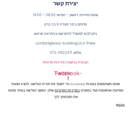
יצירת קשר
שעות פתיחה: ראשון – חמישי 08:00 – 19:00
מתחם ב.ס.ר מצדה 9 בני ברק
ניתן לבוא למשרד להתרשם בהתראה מראש
אימייל: contact@easy-building.co.il
טלפון: 072-3922471
הצהרת נגישות
|
מדיניות פרטיות
Twitter
Facebook-
f
אנחנו משתמשים בעוגיות (cookies) כדי לשפר את חוויית הגלישה, להציג הצעות
ומודעות מותאמות ועוד כמפורט
במדיניות הפרטיות
שלנו. המשך הגלישה באתר מהווה
את הסכמתך לכך.
הבנתי