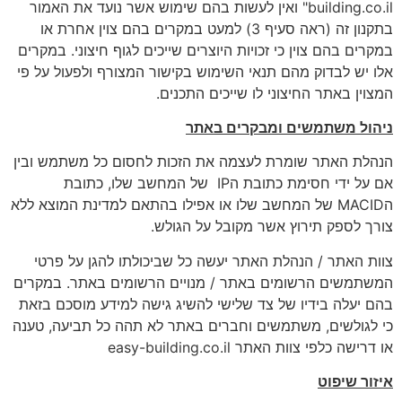
building.co.il" ואין לעשות בהם שימוש אשר נועד את האמור
בתקנון זה (ראה סעיף 3) למעט במקרים בהם צוין אחרת או
במקרים בהם צוין כי זכויות היוצרים שייכים לגוף חיצוני. במקרים
אלו יש לבדוק מהם תנאי השימוש בקישור המצורף ולפעול על פי
המצוין באתר החיצוני לו שייכים התכנים.
ניהול משתמשים ומבקרים באתר
הנהלת האתר שומרת לעצמה את הזכות לחסום כל משתמש ובין
אם על ידי חסימת כתובת הIP של המחשב שלו, כתובת
הMACID של המחשב שלו או אפילו בהתאם למדינת המוצא ללא
צורך לספק תירוץ אשר מקובל על הגולש.
צוות האתר / הנהלת האתר יעשה כל שביכולתו להגן על פרטי
המשתמשים הרשומים באתר / מנויים הרשומים באתר. במקרים
בהם יעלה בידיו של צד שלישי להשיג גישה למידע מוסכם בזאת
כי לגולשים, משתמשים וחברים באתר לא תהה כל תביעה, טענה
או דרישה כלפי צוות האתר easy-building.co.il
איזור שיפוט