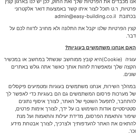
אנו מכבדים את הפרטיות שלך ואת החוק, לכן יש לנו בארגון קצין
פרטיות, ר.ט תוכל לצור איתו קשר באמצעות דואר אלקטרוני
בכתובת admin@easy-building.co.il
קצין הפרטיות שלנו יקבל את התלונה ולא מחויב לדווח לכם על
דבר.
האם אנחנו משתמשים בעוגיות
?
עוגיה (Cookie)היא קובץ ממוחשב שנשתל במחשב או במכשיר
הקצה שלך ומאפשרת לזהות אותך כאשר אתה גולש באתרים
שונים.
במהלך השירות, אנחנו משתמשים בעוגיות ומטמיעים פיקסלים
של מערכות פרסום המשתמשים גם הם בעוגיות כדי לאפשר לך
להתחבר, לתפעול השוטף של האתר, לצורך איסוף נתונים
סטטיסטיים אודות השימוש בו על ידך, לצורך אימות פרטים,
שיפור והתאמת הפרסום, מדידת יעילות והתאמות ועל מנת
להתאים את האתר להעדפותיך ולצרכיך, לצורך אבטחת מידע
וכו'.