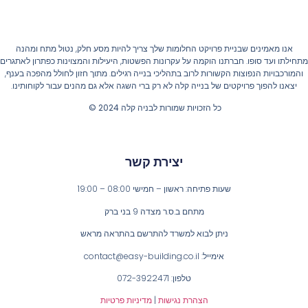
אנו מאמינים שבניית פרויקט החלומות שלך צריך להיות מסע חלק, נטול מתח ומהנה
חילתו ועד סופו. חברתנו הוקמה על עקרונות הפשטות, היעילות והמצוינות כפתרון לאתגרים
והמורכבויות הנפוצות הקשורות לרוב בתהליכי בנייה רגילים. מתוך חזון לחולל מהפכה בענף,
יצאנו להפוך פרויקטים של בנייה קלה לא רק ברי השגה אלא גם מהנים עבור לקוחותינו.
כל הזכויות שמורות לבניה קלה 2024 ©
יצירת קשר
שעות פתיחה: ראשון – חמישי 08:00 – 19:00
מתחם ב.ס.ר מצדה 9 בני ברק
ניתן לבוא למשרד להתרשם בהתראה מראש
אימייל: contact@easy-building.co.il
טלפון: 072-3922471
הצהרת נגישות
|
מדיניות פרטיות