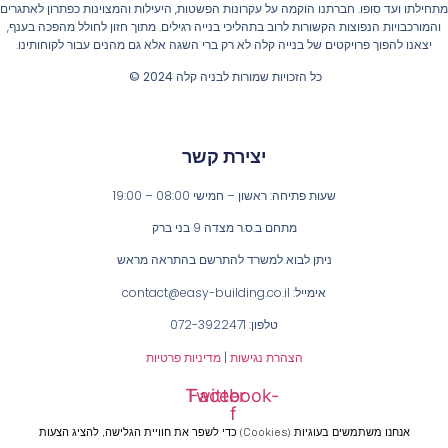
חילתו ועד סופו. חברתנו הוקמה על עקרונות הפשטות, היעילות והמצוינות כפתרון לאתגרים
והמורכבויות הנפוצות הקשורות לרוב בתהליכי בנייה רגילים. מתוך חזון לחולל מהפכה בענף,
יצאנו להפוך פרויקטים של בנייה קלה לא רק ברי השגה אלא גם מהנים עבור לקוחותינו.
כל הזכויות שמורות לבניה קלה 2024 ©
יצירת קשר
שעות פתיחה: ראשון – חמישי 08:00 – 19:00
מתחם ב.ס.ר מצדה 9 בני ברק
ניתן לבוא למשרד להתרשם בהתראה מראש
אימייל: contact@easy-building.co.il
טלפון: 072-3922471
הצהרת נגישות
|
מדיניות פרטיות
Twitter
Facebook-
f
אנחנו משתמשים בעוגיות (cookies) כדי לשפר את חוויית הגלישה, להציג הצעות