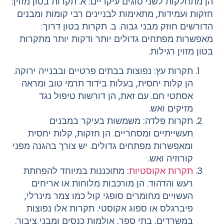
הן מתחלקות לשני סוגים עיקריים: א. תקרות בטון מזוין:
חזקות ועמידות, מתאימות לבניינים רבי קומות ומבנים
הדורשים חוזק מבני גבוה. ב. תקרות בטון דרוך:
מאפשרות מפתחים גדולים יותר ודקות יותר מתקרות
בטון מזוין רגילות.
תקרות עץ: נפוצות בבתים פרטיים ובבנייה ירוקה.
הן קלות יחסית, בעלות בידוד תרמי טוב ומראה
אסתטי חם. עם זאת, הן דורשות טיפול נגד
מזיקים ואש.
תקרות פלדה: משמשות בעיקר במבנים
תעשייתיים ומסחריים. הן חזקות, קלות יחסית
ומאפשרות מפתחים גדולים. יש צורך בהגנה מפני
קורוזיה ואש.
תקרות אקוסטיות
: מתוכננות במיוחד להפחתת
רעש והדהוד. הן מורכבות מלוחות או אריחים
העשויים מחומרים סופגי קול כמו צמר מינרלי,
פיברגלס או ספוג אקוסטי. תקרות אלו נפוצות
במשרדים, בתי ספר, אולמות כנסים ומבני ציבור.