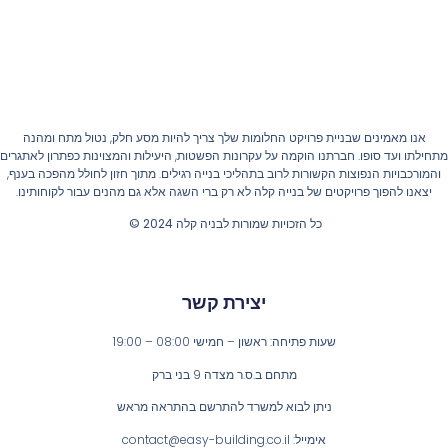
אנו מאמינים שבניית פרויקט החלומות שלך צריך להיות מסע חלק, נטול מתח ומהנה
חילתו ועד סופו. חברתנו הוקמה על עקרונות הפשטות, היעילות והמצוינות כפתרון לאתגרים
והמורכבויות הנפוצות הקשורות לרוב בתהליכי בנייה רגילים. מתוך חזון לחולל מהפכה בענף,
יצאנו להפוך פרויקטים של בנייה קלה לא רק ברי השגה אלא גם מהנים עבור לקוחותינו.
כל הזכויות שמורות לבניה קלה 2024 ©
יצירת קשר
שעות פתיחה: ראשון – חמישי 08:00 – 19:00
מתחם ב.ס.ר מצדה 9 בני ברק
ניתן לבוא למשרד להתרשם בהתראה מראש
אימייל: contact@easy-building.co.il