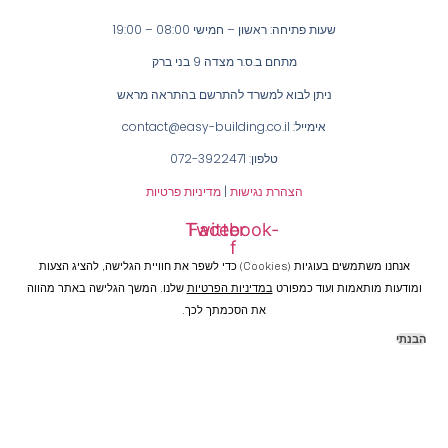
שעות פתיחה: ראשון – חמישי 08:00 – 19:00
מתחם ב.ס.ר מצדה 9 בני ברק
ניתן לבוא למשרד להתרשם בהתראה מראש
אימייל: contact@easy-building.co.il
טלפון: 072-3922471
הצהרת נגישות
|
מדיניות פרטיות
Twitter
Facebook-
f
אנחנו משתמשים בעוגיות (cookies) כדי לשפר את חוויית הגלישה, להציג הצעות
ומודעות מותאמות ועוד כמפורט
במדיניות הפרטיות
שלנו. המשך הגלישה באתר מהווה
את הסכמתך לכך.
הבנתי