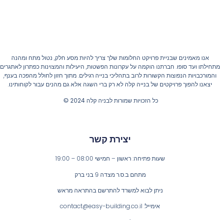
אנו מאמינים שבניית פרויקט החלומות שלך צריך להיות מסע חלק, נטול מתח ומהנה
חילתו ועד סופו. חברתנו הוקמה על עקרונות הפשטות, היעילות והמצוינות כפתרון לאתגרים
והמורכבויות הנפוצות הקשורות לרוב בתהליכי בנייה רגילים. מתוך חזון לחולל מהפכה בענף,
יצאנו להפוך פרויקטים של בנייה קלה לא רק ברי השגה אלא גם מהנים עבור לקוחותינו.
כל הזכויות שמורות לבניה קלה 2024 ©
יצירת קשר
שעות פתיחה: ראשון – חמישי 08:00 – 19:00
מתחם ב.ס.ר מצדה 9 בני ברק
ניתן לבוא למשרד להתרשם בהתראה מראש
אימייל: contact@easy-building.co.il