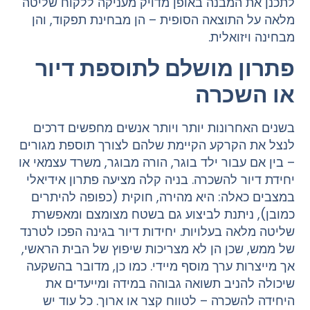
לתכנן את המבנה באופן מדויק מעניקה ללקוח שליטה
מלאה על התוצאה הסופית – הן מבחינת תפקוד, והן
מבחינה ויזואלית.
פתרון מושלם לתוספת דיור
או השכרה
בשנים האחרונות יותר ויותר אנשים מחפשים דרכים
לנצל את הקרקע הקיימת שלהם לצורך תוספת מגורים
– בין אם עבור ילד בוגר, הורה מבוגר, משרד עצמאי או
יחידת דיור להשכרה. בניה קלה מציעה פתרון אידיאלי
במצבים כאלה: היא מהירה, חוקית (כפופה להיתרים
כמובן), ניתנת לביצוע גם בשטח מצומצם ומאפשרת
שליטה מלאה בעלויות. יחידות דיור בגינה הפכו לטרנד
של ממש, שכן הן לא מצריכות שיפוץ של הבית הראשי,
אך מייצרות ערך מוסף מיידי. כמו כן, מדובר בהשקעה
שיכולה להניב תשואה גבוהה במידה ומייעדים את
היחידה להשכרה – לטווח קצר או ארוך. כל עוד יש