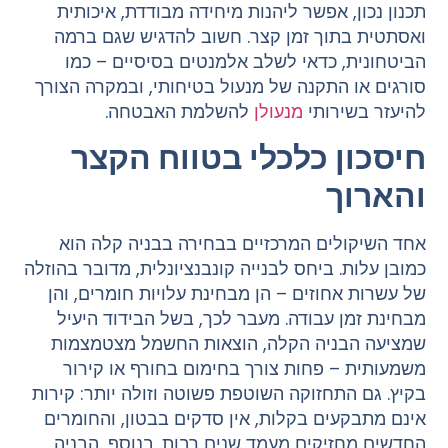
תכנון נכון, אפשר ליהנות מיחידה מבודדת, איכותית
ואסתטית בתוך זמן קצר. חשוב להדגיש שגם ברמה
הביטחונית, כדאי לשלב אלמנטים בסיסיים – כמו
סורגים או התקנה של מנעול בטיחותי, ובמקרה הצורך
להיעזר בשירותי
מנעולן
להשלמת האבטחה.
חיסכון כלכלי בטווח הקצר
והארוך
אחד השיקולים המרכזיים בבחירה בבניה קלה הוא
כמובן עלות. ביחס לבנייה קונבנציונלית, מדובר בהוזלה
של עשרות אחוזים – הן מבחינת עלויות חומרים, והן
מבחינת זמן עבודה. מעבר לכך, בשל הבידוד היעיל
שמציעה הבניה הקלה, הוצאות החשמל מצטמצמות
משמעותית – פחות צורך בחימום בחורף או קירור
בקיץ. גם התחזוקה השוטפת פשוטה וזולה יותר: קירות
אינם מתבקעים בקלות, אין סדקים בבטון, והחומרים
החדשים מחזיקים מעמד שנים רבות. בנוסף, הבניה