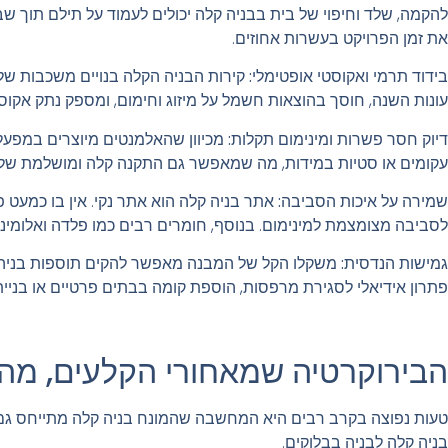
להקמה, שלד וחיפוי של בית בבניה קלה יכולים לעמוד על תילם תוך 
את זמן הפרויקט בעשרות אחוזים.
בידוד תרמי ואקוסטי אופטימלי
:
קירות הבניה הקלה בנויים משכבות של
עונות השנה, חוסך בהוצאות חשמל על מיזוג וחימום, ומספק נתק אקוסט
דיוק חסר פשרות ומינימום תקלות
:
מכיוון שהאלמנטים מיוצרים במפעל
עקומים או סטיות במידות, מה שמאפשר גם התקנה קלה ומושלמת של חל
שמירה על איכות הסביבה
:
אתר בניה קלה הוא אתר נקי. אין בו כמעט פ
לסביבה מצומצמת למינימום. בנוסף, חומרים רבים כמו פלדה ואלומיניו
גמישות הנדסית
:
משקלו הקל של המבנה מאפשר להקים תוספות בניה על 
פתרון אידיאלי לסגירת מרפסות, הוספת קומה בבתים פרטיים או בניית י
הבירוקרטיה שמאחורי הקלעים, מה
טעות נפוצה בקרב רבים היא המחשבה שהמונח בניה קלה מתייחס גם לתה
בניה קלה לבניה בבלוקים.