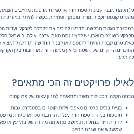
כל הקמת מבנה קבע, תוספת חדר או סגירת מרפסת מחייבים הוצאת היתר
מהנדס קונסטרוקציה, מודד מוסמך, ופתיחת בקשה להיתר במערכת רישו
במסגרת הגשת הבקשה, תדרשו להוכיח את זיקתכם לקרקע. ועדות התכ
הקרקע רשומה בטאבו, יש להציג נסח טאבו עדכני. אולם, בישראל חלק
כאלו, טרם קבלת ההיתר לתוספת או לבניה החדשה, תדרשו להמציא
א
החוכרים החוקיים של השטח וכי אין מניעה חוזית או חובות בגין הקרקע.
להיתקע.
לאילו פרויקטים זה הכי מתאים?
הבניה הקלה ורסטילית מאוד ומתאימה למגוון עצום של פרויקטים:
בניית בתים פרטיים מאפס
:
וילות וקוטג'ים בסטנדרט גבוה.
תוספות בניה
:
הוספת חדר ממ"ד, הרחבת סלון או סגירת מרפס
יחידות דיור בנחלות ובמושבים
:
הקמה מהירה של בתי עץ או פאנל
שמשבש את שגרת החיים.