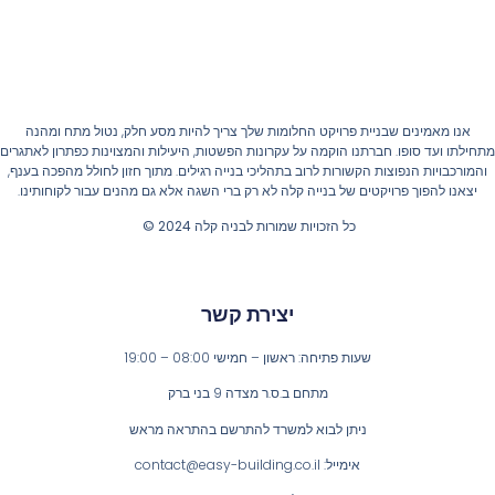
אנו מאמינים שבניית פרויקט החלומות שלך צריך להיות מסע חלק, נטול מתח ומהנה
חילתו ועד סופו. חברתנו הוקמה על עקרונות הפשטות, היעילות והמצוינות כפתרון לאתגרים
והמורכבויות הנפוצות הקשורות לרוב בתהליכי בנייה רגילים. מתוך חזון לחולל מהפכה בענף,
יצאנו להפוך פרויקטים של בנייה קלה לא רק ברי השגה אלא גם מהנים עבור לקוחותינו.
כל הזכויות שמורות לבניה קלה 2024 ©
יצירת קשר
שעות פתיחה: ראשון – חמישי 08:00 – 19:00
מתחם ב.ס.ר מצדה 9 בני ברק
ניתן לבוא למשרד להתרשם בהתראה מראש
אימייל: contact@easy-building.co.il