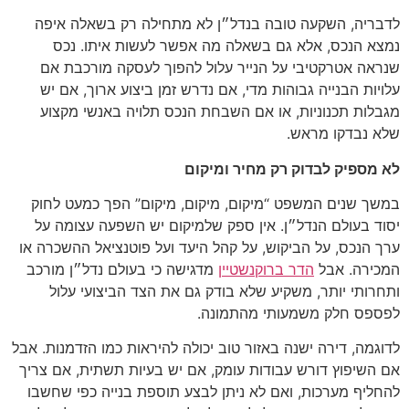
לדבריה, השקעה טובה בנדל״ן לא מתחילה רק בשאלה איפה
נמצא הנכס, אלא גם בשאלה מה אפשר לעשות איתו. נכס
שנראה אטרקטיבי על הנייר עלול להפוך לעסקה מורכבת אם
עלויות הבנייה גבוהות מדי, אם נדרש זמן ביצוע ארוך, אם יש
מגבלות תכנוניות, או אם השבחת הנכס תלויה באנשי מקצוע
שלא נבדקו מראש.
לא מספיק לבדוק רק מחיר ומיקום
במשך שנים המשפט “מיקום, מיקום, מיקום” הפך כמעט לחוק
יסוד בעולם הנדל״ן. אין ספק שלמיקום יש השפעה עצומה על
ערך הנכס, על הביקוש, על קהל היעד ועל פוטנציאל ההשכרה או
המכירה. אבל
הדר ברוקנשטיין
מדגישה כי בעולם נדל״ן מורכב
ותחרותי יותר, משקיע שלא בודק גם את הצד הביצועי עלול
לפספס חלק משמעותי מהתמונה.
לדוגמה, דירה ישנה באזור טוב יכולה להיראות כמו הזדמנות. אבל
אם השיפוץ דורש עבודות עומק, אם יש בעיות תשתית, אם צריך
להחליף מערכות, ואם לא ניתן לבצע תוספת בנייה כפי שחשבו