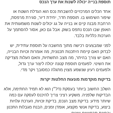
תוספת בנייה יכולה לשנות את ערך הנכס
אחד הכלים המרכזיים להשבחת נכס הוא הגדלת השטח או
שיפור השימוש בו. תוספת חדר, יחידת דיור, סגירת מרפסת,
הרחבת מבנה קיים או בנייה על גג יכולים לשנות משמעותית את
האופן שבו הנכס נתפס בשוק. אבל גם כאן, אסור להסתמך על
הערכות כלליות בלבד.
לפני שמבצעים רכישה מתוך מחשבה על תוספת עתידית, יש
לבדוק האם קיימת היתכנות תכנונית, מה אומרות זכויות הבנייה,
האם יש צורך בהיתר, מה מצב התשתיות, והאם העלות מצדיקה
את השינוי. לפעמים תוספת קטנה יכולה ליצור ערך גדול,
ולפעמים רעיון שנשמע מצוין מתגלה כמסובך ויקר מדי.
בדיקות מוקדמות מונעות החלטות יקרות
השלב החשוב ביותר בעסקת נדל״ן הוא לא תמיד החתימה, אלא
הבדיקות שלפניה. משקיע רציני צריך להיכנס לעסקה עם כמה
שיותר מידע: בדיקת מצב הנכס, בדיקת זכויות, הערכת עלויות
ביצוע, בדיקת אנשי מקצוע, אומדן זמנים, הבנת מגבלות התכנון