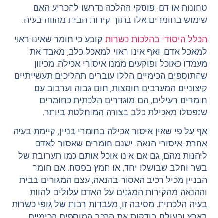
טחונות או דם. פוסקי ההלכה נדרשו להכריע האם
שימוש בחומרים אלו בתוך קירות הבית מהווה בעיה.
הכלל היסודי בהלכות כשרות
קובע כי חומר שאינו ראוי
למאכל אדם, ואף אינו ראוי למאכל כלב, מאבד את
מעמדו כאוכל ופוקעים ממנו איסורי אכילה. מכיוון
שהתוספים הכימיים הללו עוברים תהליכים תעשייתיים
קיצוניים המערבים חומצות, חום גבוה וערבוב עם
חומרים רעילים, הם מוגדרים הלכתית כחומרים
שנפסלו מאכילת כלב בצורה המוחלטת ביותר.
אף על פי שאין איסור אכילה בחומרי בניין, קיימת בעיה
אחרת: איסורי הנאה. ישנם חומרים שאסור לאדם
ליהנות מהם, גם אם אינו אוכל אותם כמו תערובת של
בשר וחלב שבושלו יחד, או חמץ בפסח. אם חומר
הבניין מכיל רכיב האסור בהנאה, עצם המגורים בבית
וההנאה מהקירות המגנים על האדם עלולים להוות
בעיה הלכתית. מסיבה זו, מעבדות רבות של גופי כשרות
בארץ ובעולם בודקות את הרכב המוספים הכימיים