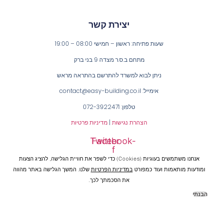
יצירת קשר
שעות פתיחה: ראשון – חמישי 08:00 – 19:00
מתחם ב.ס.ר מצדה 9 בני ברק
ניתן לבוא למשרד להתרשם בהתראה מראש
אימייל: contact@easy-building.co.il
טלפון: 072-3922471
הצהרת נגישות
|
מדיניות פרטיות
Twitter
Facebook-
f
אנחנו משתמשים בעוגיות (cookies) כדי לשפר את חוויית הגלישה, להציג הצעות
ומודעות מותאמות ועוד כמפורט
במדיניות הפרטיות
שלנו. המשך הגלישה באתר מהווה
את הסכמתך לכך.
הבנתי