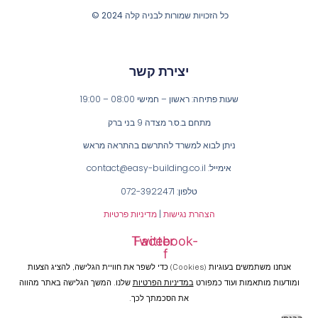
כל הזכויות שמורות לבניה קלה 2024 ©
יצירת קשר
שעות פתיחה: ראשון – חמישי 08:00 – 19:00
מתחם ב.ס.ר מצדה 9 בני ברק
ניתן לבוא למשרד להתרשם בהתראה מראש
אימייל: contact@easy-building.co.il
טלפון: 072-3922471
הצהרת נגישות
|
מדיניות פרטיות
Twitter
Facebook-
f
אנחנו משתמשים בעוגיות (cookies) כדי לשפר את חוויית הגלישה, להציג הצעות
ומודעות מותאמות ועוד כמפורט
במדיניות הפרטיות
שלנו. המשך הגלישה באתר מהווה
את הסכמתך לכך.